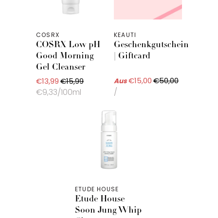
COSRX
KEAUTI
COSRX Low pH
Geschenkgutschein
Good Morning
| Giftcard
Gel Cleanser
€15,00
€50,00
€13,99
€15,99
Aus
/
€9,33/100ml
ETUDE HOUSE
Etude House
Soon Jung Whip