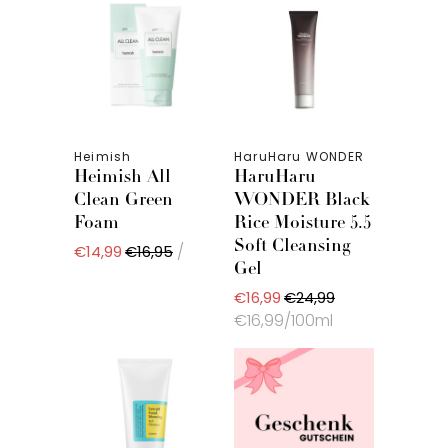
Heimish
HaruHaru WONDER
Heimish All
HaruHaru
Clean Green
WONDER Black
Foam
Rice Moisture 5.5
Soft Cleansing
/
€14,99
€16,95
Gel
€16,99
€24,99
€16,99/100ml