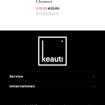
Cleanser
€18,99
€22,99
€12,66/100ml
Service
Unternehmen