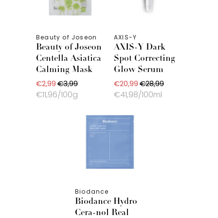
Beauty of Joseon
AXIS-Y
Beauty of Joseon
AXIS-Y Dark
Centella Asiatica
Spot Correcting
Calming Mask
Glow Serum
€2,99
€3,99
€20,99
€28,99
€11,96/100g
€41,98/100ml
Biodance
Biodance Hydro
Cera-nol Real