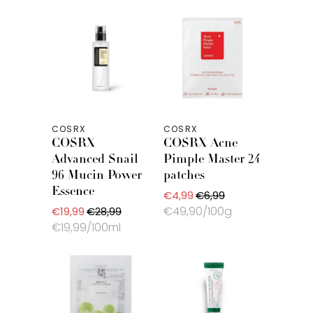
COSRX
COSRX
COSRX
COSRX Acne
Advanced Snail
Pimple Master 24
96 Mucin Power
patches
Essence
€4,99
€6,99
€49,90/100g
€19,99
€28,99
€19,99/100ml