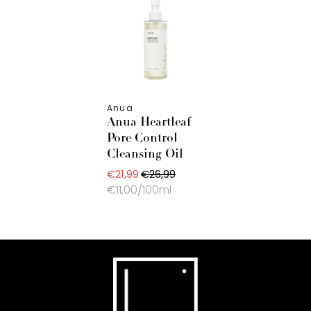
Anua
Anua Heartleaf
Pore Control
Cleansing Oil
€21,99
€26,99
€11,00/100ml