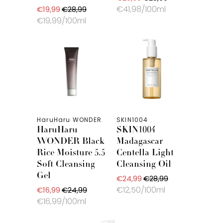
€41,98/100ml
€19,99
€28,99
€19,99/100ml
HaruHaru WONDER
SKIN1004
HaruHaru
SKIN1004
WONDER Black
Madagascar
Rice Moisture 5.5
Centella Light
Soft Cleansing
Cleansing Oil
Gel
€24,99
€28,99
€12,50/100ml
€16,99
€24,99
€16,99/100ml