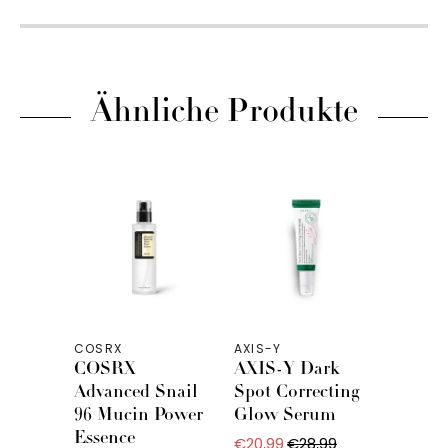
Ähnliche Produkte
COSRX
AXIS-Y
COSRX
AXIS-Y Dark
Advanced Snail
Spot Correcting
96 Mucin Power
Glow Serum
Essence
€20,99
€28,99