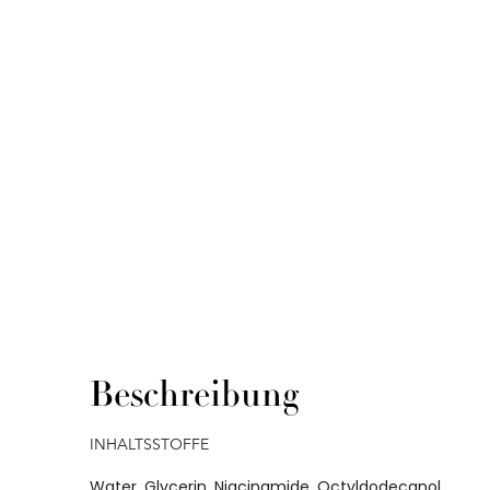
Beschreibung
INHALTSSTOFFE
Water, Glycerin, Niacinamide, Octyldodecanol,