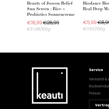
Beauty of Joseon Relief
Biodance Bio
Sun Screen : Rice +
Real Deep M
Probiotics Sonnencreme
€5,99
€8,9
€18,99
€28,99
€17,62/100g
€37,98/100g
Service
Versand & 
Rücksendu
Presse
Vertra