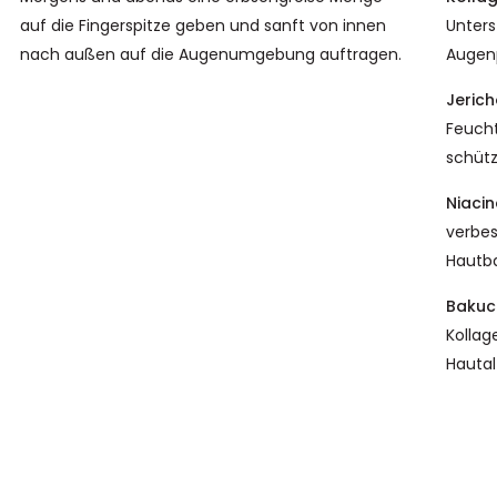
auf die Fingerspitze geben und sanft von innen
Unterst
nach außen auf die Augenumgebung auftragen.
Augenp
Jeric
Feucht
schütz
Niaci
verbes
Hautba
Bakuc
Kollag
Hautal