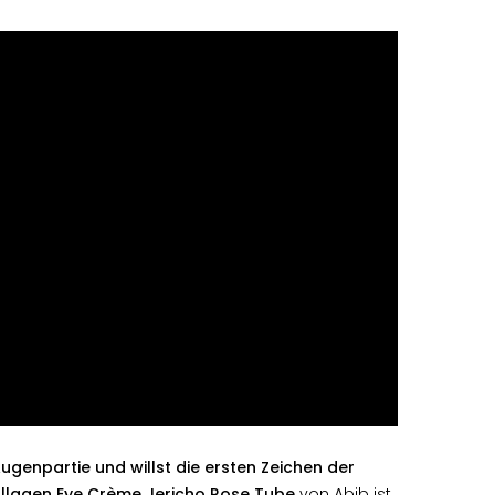
ugenpartie und willst die ersten Zeichen der
llagen Eye Crème Jericho Rose Tube
von Abib ist