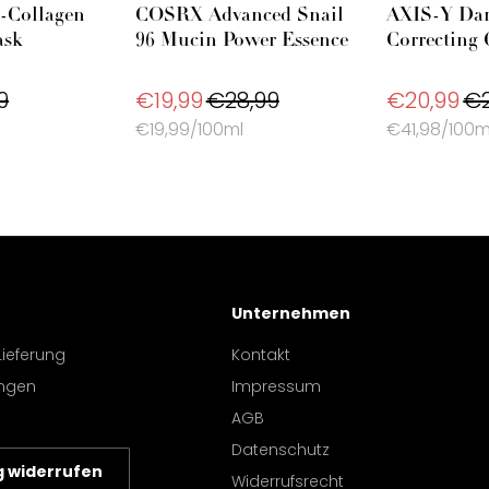
-Collagen
COSRX Advanced Snail
AXIS-Y Dar
ask
96 Mucin Power Essence
Correcting
9
€19,99
€28,99
€20,99
€2
€19,99/100ml
€41,98/100m
Unternehmen
Lieferung
Kontakt
ngen
Impressum
AGB
Datenschutz
g widerrufen
Widerrufsrecht