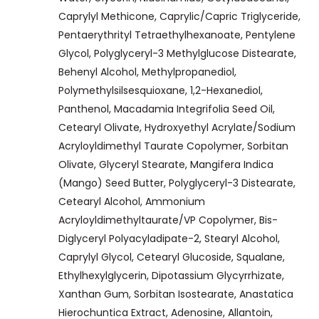
Caprylyl Methicone, Caprylic/Capric Triglyceride,
Pentaerythrityl Tetraethylhexanoate, Pentylene
Glycol, Polyglyceryl-3 Methylglucose Distearate,
Behenyl Alcohol, Methylpropanediol,
Polymethylsilsesquioxane, 1,2-Hexanediol,
Panthenol, Macadamia Integrifolia Seed Oil,
Cetearyl Olivate, Hydroxyethyl Acrylate/Sodium
Acryloyldimethyl Taurate Copolymer, Sorbitan
Olivate, Glyceryl Stearate, Mangifera Indica
(Mango) Seed Butter, Polyglyceryl-3 Distearate,
Cetearyl Alcohol, Ammonium
Acryloyldimethyltaurate/VP Copolymer, Bis-
Diglyceryl Polyacyladipate-2, Stearyl Alcohol,
Caprylyl Glycol, Cetearyl Glucoside, Squalane,
Ethylhexylglycerin, Dipotassium Glycyrrhizate,
Xanthan Gum, Sorbitan Isostearate, Anastatica
Hierochuntica Extract, Adenosine, Allantoin,