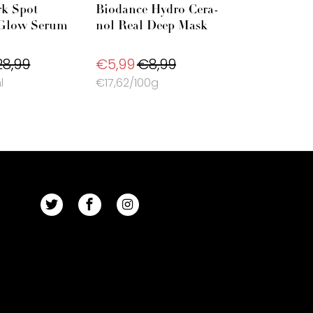
k Spot
Biodance Hydro Cera-
 Glow Serum
nol Real Deep Mask
8,99
€5,99
€8,99
l
€17,62/100g