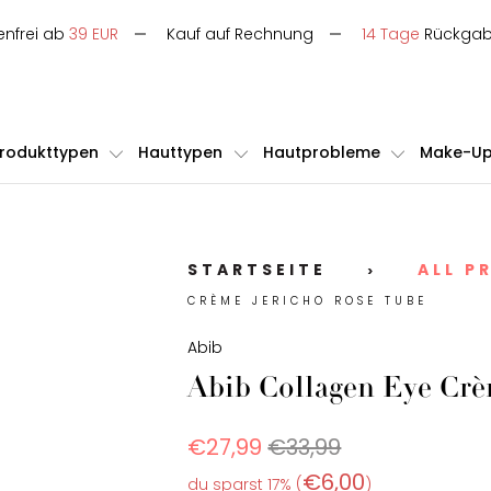
enfrei ab
39 EUR
Kauf auf Rechnung
14 Tage
Rückga
rodukttypen
Hauttypen
Hautprobleme
Make-U
STARTSEITE
ALL P
>
CRÈME JERICHO ROSE TUBE
Abib
Abib Collagen Eye Crè
€27,99
€33,99
€6,00
du sparst 17% (
)