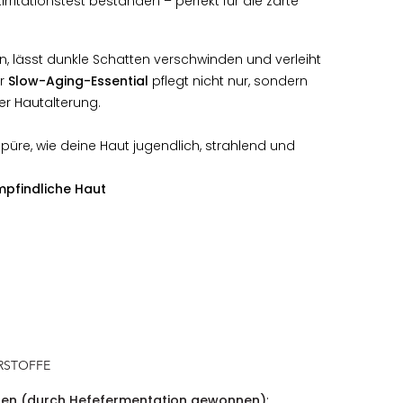
tirritationstest bestanden – perfekt für die zarte
en, lässt dunkle Schatten verschwinden und verleiht
er
Slow-Aging-Essential
pflegt nicht nur, sondern
er Hautalterung.
spüre, wie deine Haut jugendlich, strahlend und
Empfindliche Haut
RSTOFFE
gen (durch Hefefermentation gewonnen)
: