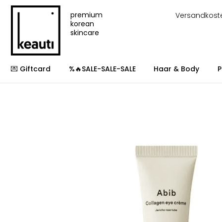
premium
Versandkost
korean
skincare
💌 Giftcard
%🔥SALE-SALE-SALE
Haar & Body
P