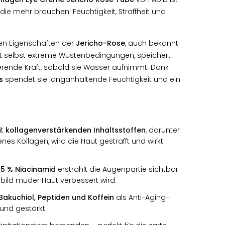
die mehr brauchen: Feuchtigkeit, Straffheit und
len Eigenschaften der
Jericho-Rose
, auch bekannt
ebt selbst extreme Wüstenbedingungen, speichert
isierende Kraft, sobald sie Wasser aufnimmt. Dank
s
spendet sie langanhaltende Feuchtigkeit und ein
it
kollagenverstärkenden Inhaltsstoffen
, darunter
s Kollagen, wird die Haut gestrafft und wirkt
k
5 % Niacinamid
erstrahlt die Augenpartie sichtbar
bild müder Haut verbessert wird.
Bakuchiol, Peptiden und Koffein
als Anti-Aging-
 und gestärkt.