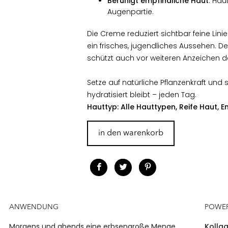
Beruhigt empfindliche Haut
: Hau
Augenpartie.
Die Creme reduziert sichtbar feine Lini
ein frisches, jugendliches Aussehen. D
schützt auch vor weiteren Anzeichen d
Setze auf natürliche Pflanzenkraft und 
hydratisiert bleibt – jeden Tag.
Hauttyp: Alle Hauttypen, Reife Haut, 
in den warenkorb
ANWENDUNG
POWE
Morgens und abends eine erbsengroße Menge
Kolla