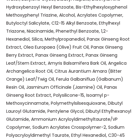
Hydroxybenzoyl Hexyl Benzoate, Bis-Ethylhexyloxyphenol
Methoxyphenyl Triazine, Alcohol, Acrylates Copolymer,
Butyloctyl Salicylate, C12-15 Alkyl Benzoate, Ethylhexyl
Triazone, Niacinamide, Phenethyl Benzoate, 1,2-
Hexanediol, Silica, Methylpropanediol, Panax Ginseng Root
Extract, Olea Europaea (Olive) Fruit Oil, Panax Ginseng
Berry Extract, Panax Ginseng Extract, Panax Ginseng
Leaf/Stem Extract, Amyris Balsamifera Bark Oil, Angelica
Archangelica Root Oil, Citrus Aurantium Amara (Bitter
Orange) Leaf/Twig Oil, Ferula Galbaniflua (Galbanum)
Resin Oil, Jasminum Officinale (Jasmine) Oil, Panax
Ginseng Root Extract, Polysilicone-15, Isoamyl p-
Methoxycinnamate, Polymethylsilsesquioxane, Dibutyl
Lauroyl Glutamide, Pentylene Glycol, Dibutyl Ethylhexanoyl
Glutamide, Ammonium Acryloyldimethyltaurate/VP
Copolymer, Sodium Acrylates Crosspolymer-2, Sodium
Polyacryloyldimethyl Taurate, Ethyl Hexanediol, C30-45