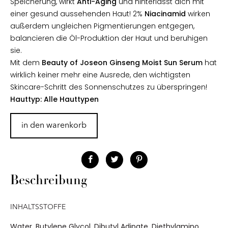
Speicherung, wirkt
Anti-Aging
und hinterlässt dich mit
einer gesund aussehenden Haut! 2%
Niacinamid
wirken
außerdem ungleichen Pigmentierungen entgegen,
balancieren die Öl-Produktion der Haut und beruhigen
sie.
Mit dem
Beauty of Joseon Ginseng Moist Sun Serum
hat
wirklich keiner mehr eine Ausrede, den wichtigsten
Skincare-Schritt des Sonnenschutzes zu überspringen!
Hauttyp: Alle Hauttypen
in den warenkorb
Beschreibung
INHALTSSTOFFE
Water, Butylene Glycol, Dibutyl Adipate, Diethylamino