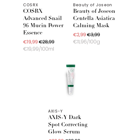
COSRX
Beauty of Joseon
COSRX
Beauty of Joseon
Advanced Snail
Centella Asiatica
96 Mucin Power
Calming Mask
Essence
€2,99
€3,99
€11,96/100g
€19,99
€28,99
€19,99/100ml
AXIS-Y
AXIS-Y Dark
Spot Correcting
Glow Serum