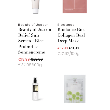
Beauty of Joseon
Biodance
Beauty of Joseon
Biodance Bio-
Relief Sun
Collagen Real
Screen : Rice +
Deep Mask
Probiotics
€5,99
€8,99
Sonnencreme
€17,62/100g
€18,99
€28,99
€37,98/100g