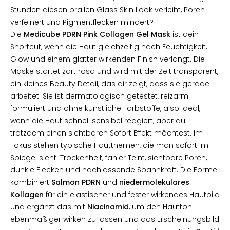
Stunden diesen prallen Glass Skin Look verleiht, Poren
verfeinert und Pigmentflecken mindert?
Die
Medicube PDRN Pink Collagen Gel Mask
ist dein
Shortcut, wenn die Haut gleichzeitig nach Feuchtigkeit,
Glow und einem glatter wirkenden Finish verlangt. Die
Maske startet zart rosa und wird mit der Zeit transparent,
ein kleines Beauty Detail, das dir zeigt, dass sie gerade
arbeitet. Sie ist dermatologisch getestet, reizarm
formuliert und ohne künstliche Farbstoffe, also ideal,
wenn die Haut schnell sensibel reagiert, aber du
trotzdem einen sichtbaren Sofort Effekt möchtest. Im
Fokus stehen typische Hautthemen, die man sofort im
Spiegel sieht: Trockenheit, fahler Teint, sichtbare Poren,
dunkle Flecken und nachlassende Spannkraft. Die Formel
kombiniert
Salmon PDRN
und
niedermolekulares
Kollagen
für ein elastischer und fester wirkendes Hautbild
und ergänzt das mit
Niacinamid
, um den Hautton
ebenmäßiger wirken zu lassen und das Erscheinungsbild