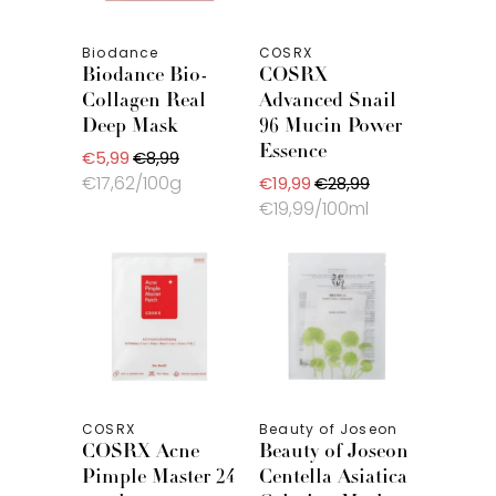
Biodance
COSRX
Biodance Bio-
COSRX
Collagen Real
Advanced Snail
Deep Mask
96 Mucin Power
Essence
€5,99
€8,99
€17,62/100g
€19,99
€28,99
€19,99/100ml
COSRX
Beauty of Joseon
COSRX Acne
Beauty of Joseon
Pimple Master 24
Centella Asiatica