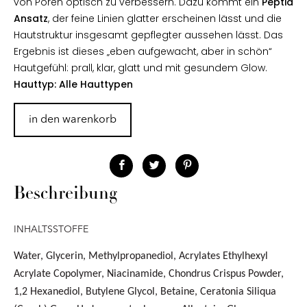
von Poren optisch zu verbessern. Dazu kommt ein
Peptid
Ansatz
, der feine Linien glatter erscheinen lässt und die
Hautstruktur insgesamt gepflegter aussehen lässt. Das
Ergebnis ist dieses „eben aufgewacht, aber in schön“
Hautgefühl: prall, klar, glatt und mit gesundem Glow.
Hauttyp: Alle Hauttypen
in den warenkorb
Beschreibung
INHALTSSTOFFE
Water, Glycerin, Methylpropanediol, Acrylates Ethylhexyl
Acrylate Copolymer, Niacinamide, Chondrus Crispus Powder,
1,2 Hexanediol, Butylene Glycol, Betaine, Ceratonia Siliqua