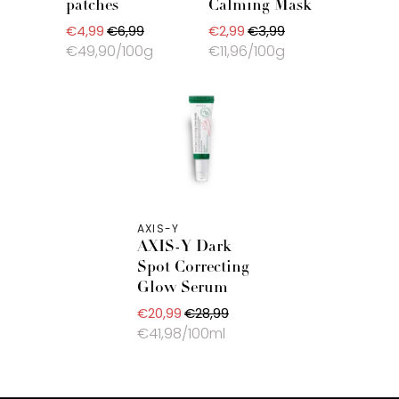
patches
Calming Mask
€4,99
€6,99
€2,99
€3,99
€49,90/100g
€11,96/100g
AXIS-Y
AXIS-Y Dark
Spot Correcting
Glow Serum
€20,99
€28,99
€41,98/100ml