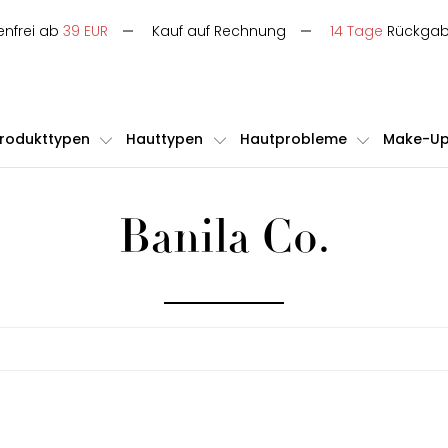
enfrei ab
39 EUR
Kauf auf Rechnung
14 Tage
Rückga
rodukttypen
Hauttypen
Hautprobleme
Make-U
Banila Co.