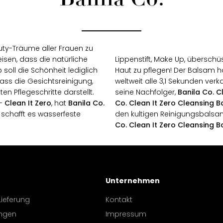
Banila Co.
ty-Träume aller Frauen zu
eisen, dass die natürliche
Lippenstift, Make Up, überschü
soll die Schönheit lediglich
Haut zu pflegen! Der Balsam ha
ass die Gesichtsreinigung,
weltweit alle 3,1 Sekunden verka
n Pflegeschritte darstellt.
seine Nachfolger,
Banila Co.
C
–
Clean It Zero
, hat
Banila Co.
Co. Clean It Zero Cleansing 
 schafft es wasserfeste
den kultigen Reinigungsbalsa
Co. Clean It Zero Cleansing B
Unternehmen
Lieferung
Kontakt
ngen
Impressum