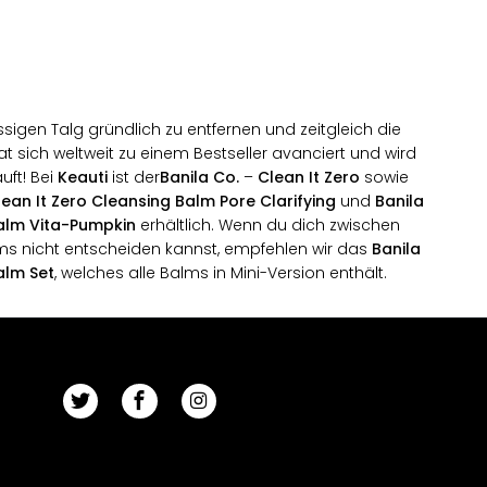
ssigen Talg gründlich zu entfernen und zeitgleich die
t sich weltweit zu einem Bestseller avanciert und wird
uft! Bei
Keauti
ist der
Banila Co.
–
Clean It Zero
sowie
lean It Zero Cleansing Balm Pore Clarifying
und
Banila
Balm Vita-Pumpkin
erhältlich. Wenn du dich zwischen
ms nicht entscheiden kannst, empfehlen wir das
Banila
alm Set
, welches alle Balms in Mini-Version enthält.