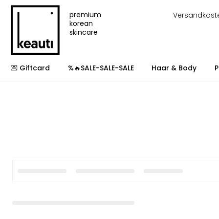
premium
Versandkost
korean
skincare
💌 Giftcard
%🔥SALE-SALE-SALE
Haar & Body
P