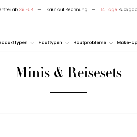
enfrei ab
39 EUR
Kauf auf Rechnung
14 Tage
Rückga
rodukttypen
Hauttypen
Hautprobleme
Make-U
Minis & Reisesets