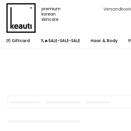
premium
Versandkost
korean
skincare
💌 Giftcard
%🔥SALE-SALE-SALE
Haar & Body
P