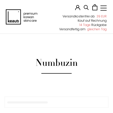
premium
Versandkostenfrei ab
39 EUR
korean
skincare
Kauf auf Rechnung
14 Tage
Rückgabe
Versandfertig am
gleichen Tag
Numbuzin