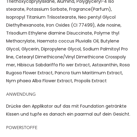
Triethoxycaprylylsilane, Alumina, Polyglyceryl-4 Iso
stearate, Potassium Sorbate, Fragrance(Parfum),
Isopropyl Titanium Triisostearate, Neo pentyl Glycol
Diethylhexanoate, Iron Oxides (CI 77499), Ade nosine,
Trisodium Ethylene diamine Disuccinate, Polyme thyl
Methacrylate, Haemato coccus Pluvialis Oil, Butylene
Glycol, Glycerin, Dipropylene Glycol, Sodium Palmitoyl Pro
line, Cetearyl Dimethicone/Vinyl Dimethicone Crosspoly
mer, Hibiscus Sabdariffa Flo wer Extract, Astaxanthin, Rosa
Rugosa Flower Extract, Pancra tium Maritimum Extract,
Nym phaea Alba Flower Extract, Propolis Extract
ANWENDUNG
Drücke den Applikator auf das mit Foundation getränkte
Kissen und tupfe es danach ein paarmal auf dein Gesicht.
POWERSTOFFE