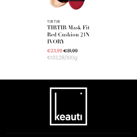
TIRTIR
TIRTIR Mask Fit
Red Cushion 21N
IVORY
€23,99
€31,99
€133,28/100g