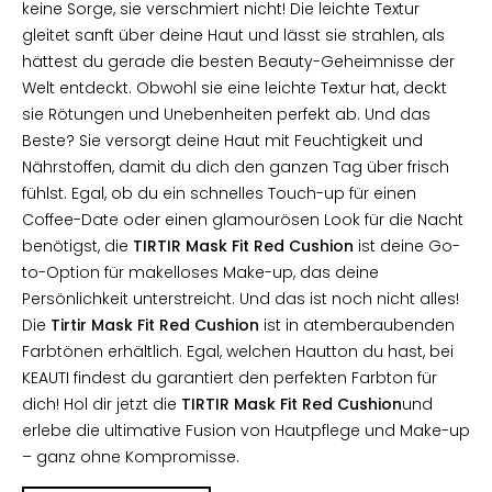
keine Sorge, sie verschmiert nicht! Die leichte Textur
gleitet sanft über deine Haut und lässt sie strahlen, als
hättest du gerade die besten Beauty-Geheimnisse der
Welt entdeckt. Obwohl sie eine leichte Textur hat, deckt
sie Rötungen und Unebenheiten perfekt ab. Und das
Beste? Sie versorgt deine Haut mit Feuchtigkeit und
Nährstoffen, damit du dich den ganzen Tag über frisch
fühlst. Egal, ob du ein schnelles Touch-up für einen
Coffee-Date oder einen glamourösen Look für die Nacht
benötigst, die
TIRTIR Mask Fit Red Cushion
ist deine Go-
to-Option für makelloses Make-up, das deine
Persönlichkeit unterstreicht. Und das ist noch nicht alles!
Die
Tirtir Mask Fit Red Cushion
ist in atemberaubenden
Farbtönen erhältlich. Egal, welchen Hautton du hast, bei
KEAUTI findest du garantiert den perfekten Farbton für
dich! Hol dir jetzt die
TIRTIR Mask Fit Red Cushion
und
erlebe die ultimative Fusion von Hautpflege und Make-up
– ganz ohne Kompromisse.